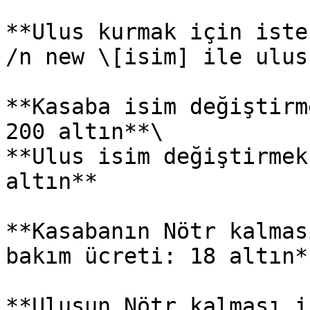
**Ulus kurmak için iste
/n new \[isim] ile ulus
**Kasaba isim değiştirm
200 altın**\

**Ulus isim değiştirmek
altın**

**Kasabanın Nötr kalmas
bakım ücreti: 18 altın**
**Ulusun Nötr kalması i